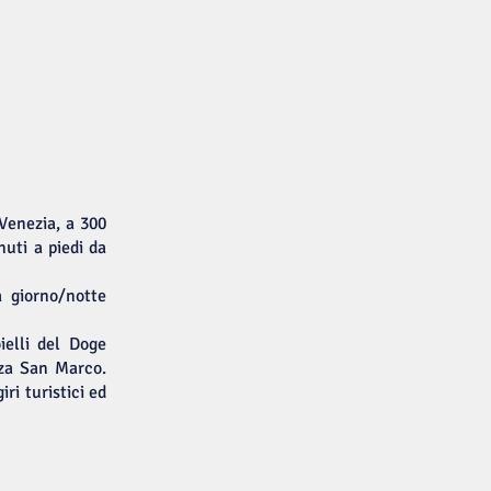
 Venezia, a 300
uti a piedi da
a giorno/notte
ielli del Doge
zza San Marco.
ri turistici ed