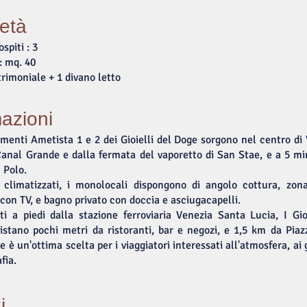
ietà
spiti : 3
: mq. 40
trimoniale + 1 divano letto
azioni
menti Ametista 1 e 2 dei Gioielli del Doge sorgono nel centro di
Canal Grande e dalla fermata del vaporetto di San Stae, e a 5 min
 Polo.
 climatizzati, i monolocali dispongono di angolo cottura, zon
on TV, e bagno privato con doccia e asciugacapelli.
i a piedi dalla stazione ferroviaria Venezia Santa Lucia, I Gio
istano pochi metri da ristoranti, bar e negozi, e 1,5 km da Pia
 è un'ottima scelta per i viaggiatori interessati all'atmosfera, ai gi
fia.
i