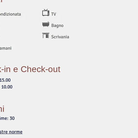
-in e Check-out
15.00
 10.00
ni
ime: 30
ostre norme