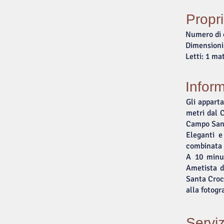
Propr
Numero di o
Dimensioni
Letti: 1 ma
Inform
Gli apparta
metri dal 
Campo San
Eleganti e
combinata c
A 10 minut
Ametista d
Santa Croce
alla fotogra
Serviz