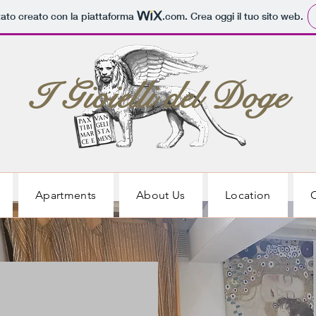
tato creato con la piattaforma
.com
. Crea oggi il tuo sito web.
I Gioielli del Doge
Apartments
About Us
Location