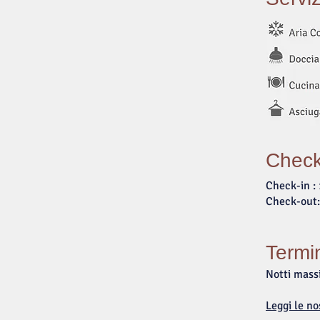
Check
Check-in : 
Check-out:
Termi
Notti mass
Leggi le n